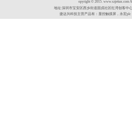
opyright © 2015. www.szjett
地址:深圳市宝安区西乡街道固戍社区红湾创客中心B
捷达兴科技主营产品有：
显控触摸屏
，
永宏plc