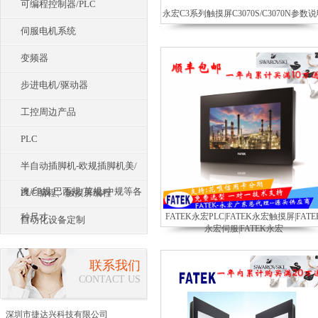
可编程控制器/PLC
永宏C3系列触摸屏C3070S/C3070N参数
伺服电机系统
变频器
步进电机/驱动器
工控周边产品
PLC
半自动插脚机-欧规插脚机美/
澳/印规.巴西规/英规/中规等各
PLC编程、触摸屏编程
种尺寸
FATEK永宏PLC|FATEK永宏触摸屏|FATE
自动化设备定制
永宏伺服|FATEK永宏
联系我们
CONTACT US
深圳市捷达兴科技有限公司